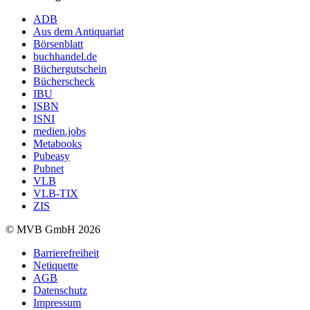
ADB
Aus dem Antiquariat
Börsenblatt
buchhandel.de
Büchergutschein
Bücherscheck
IBU
ISBN
ISNI
medien.jobs
Metabooks
Pubeasy
Pubnet
VLB
VLB-TIX
ZIS
© MVB GmbH 2026
Barrierefreiheit
Netiquette
AGB
Datenschutz
Impressum