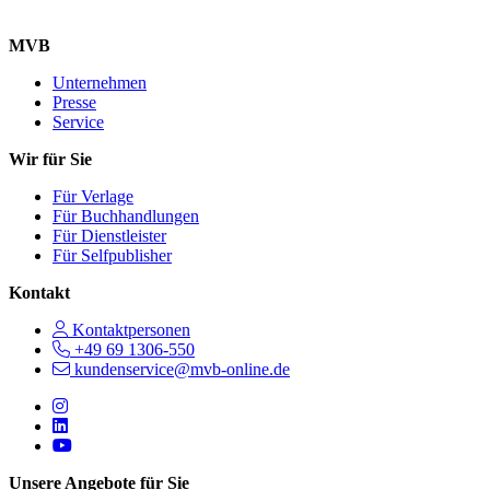
MVB
Unternehmen
Presse
Service
Wir für Sie
Für Verlage
Für Buchhandlungen
Für Dienstleister
Für Selfpublisher
Kontakt
Kontaktpersonen
+49 69 1306-550
kundenservice@mvb-online.de
Follow us on https://www.instagram.com/lifeatmvb/
Follow us on https://www.linkedin.com/company/mvbbooks
Follow us on https://www.youtube.com/@mvbbooks
Unsere Angebote für Sie