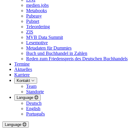
medien.jobs
Metabooks
Pubeasy
Pubnet
Teleordering
ZIS
MVB Data Summit
Lesemotive
Metadaten für Dummies
Buch und Buchhandel in Zahlen
Reden zum Friedenspreis des Deutschen Buchhandels
Termine
Aktuelles
Karriere
Kontakt
Team
Standorte
Language
Deutsch
English
Português
Language