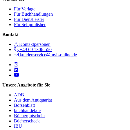
Für Verlage
Für Buchhandlungen
Für Dienstleister
Für Selfpublisher
Kontakt
Kontaktpersonen
+49 69 1306-550
kundenservice@mvb-online.de
Follow us on https://www.instagram.com/lifeatmvb/
Follow us on https://www.linkedin.com/company/mvbbooks
Follow us on https://www.youtube.com/@mvbbooks
Unsere Angebote für Sie
ADB
Aus dem Antiquariat
Börsenblatt
buchhandel.de
Büchergutschein
Bücherscheck
IBU