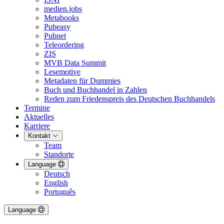
medien.jobs
Metabooks
Pubeasy
Pubnet
Teleordering
ZIS
MVB Data Summit
Lesemotive
Metadaten für Dummies
Buch und Buchhandel in Zahlen
Reden zum Friedenspreis des Deutschen Buchhandels
Termine
Aktuelles
Karriere
Kontakt
Team
Standorte
Language
Deutsch
English
Português
Language