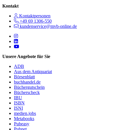
Kontakt
Kontaktpersonen
+49 69 1306-550
kundenservice@mvb-online.de
Follow us on https://www.instagram.com/lifeatmvb/
Follow us on https://www.linkedin.com/company/mvbbooks
Follow us on https://www.youtube.com/@mvbbooks
Unsere Angebote für Sie
ADB
Aus dem Antiquariat
Börsenblatt
buchhandel.de
Büchergutschein
Bücherscheck
IBU
ISBN
ISNI
medien.jobs
Metabooks
Pubeasy
Pubnet