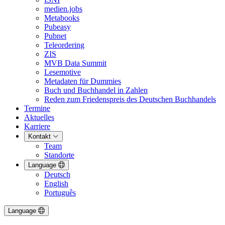
medien.jobs
Metabooks
Pubeasy
Pubnet
Teleordering
ZIS
MVB Data Summit
Lesemotive
Metadaten für Dummies
Buch und Buchhandel in Zahlen
Reden zum Friedenspreis des Deutschen Buchhandels
Termine
Aktuelles
Karriere
Kontakt
Team
Standorte
Language
Deutsch
English
Português
Language