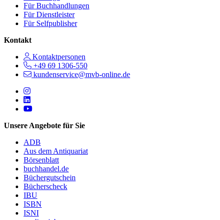
Für Buchhandlungen
Für Dienstleister
Für Selfpublisher
Kontakt
Kontaktpersonen
+49 69 1306-550
kundenservice@mvb-online.de
Follow us on https://www.instagram.com/lifeatmvb/
Follow us on https://www.linkedin.com/company/mvbbooks
Follow us on https://www.youtube.com/@mvbbooks
Unsere Angebote für Sie
ADB
Aus dem Antiquariat
Börsenblatt
buchhandel.de
Büchergutschein
Bücherscheck
IBU
ISBN
ISNI