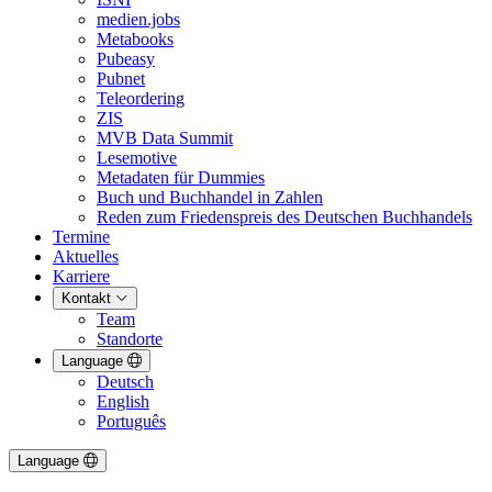
medien.jobs
Metabooks
Pubeasy
Pubnet
Teleordering
ZIS
MVB Data Summit
Lesemotive
Metadaten für Dummies
Buch und Buchhandel in Zahlen
Reden zum Friedenspreis des Deutschen Buchhandels
Termine
Aktuelles
Karriere
Kontakt
Team
Standorte
Language
Deutsch
English
Português
Language