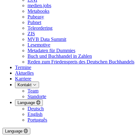
medien.jobs
Metabooks
Pubeasy
Pubnet
Teleordering
ZIS
MVB Data Summit
Lesemotive
Metadaten für Dummies
Buch und Buchhandel in Zahlen
Reden zum Friedenspreis des Deutschen Buchhandels
Termine
Aktuelles
Karriere
Kontakt
Team
Standorte
Language
Deutsch
English
Português
Language