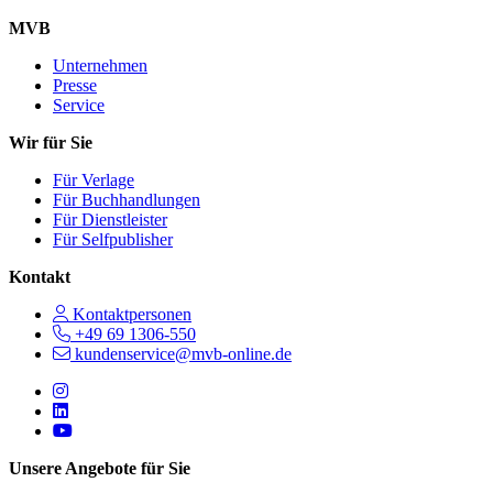
MVB
Unternehmen
Presse
Service
Wir für Sie
Für Verlage
Für Buchhandlungen
Für Dienstleister
Für Selfpublisher
Kontakt
Kontaktpersonen
+49 69 1306-550
kundenservice@mvb-online.de
Follow us on https://www.instagram.com/lifeatmvb/
Follow us on https://www.linkedin.com/company/mvbbooks
Follow us on https://www.youtube.com/@mvbbooks
Unsere Angebote für Sie