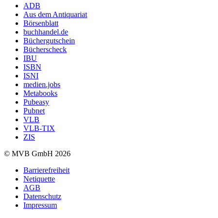
ADB
Aus dem Antiquariat
Börsenblatt
buchhandel.de
Büchergutschein
Bücherscheck
IBU
ISBN
ISNI
medien.jobs
Metabooks
Pubeasy
Pubnet
VLB
VLB-TIX
ZIS
© MVB GmbH 2026
Barrierefreiheit
Netiquette
AGB
Datenschutz
Impressum