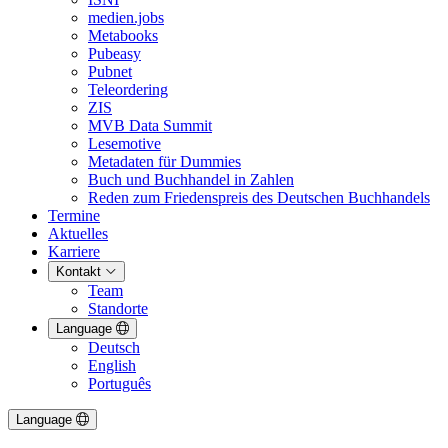
medien.jobs
Metabooks
Pubeasy
Pubnet
Teleordering
ZIS
MVB Data Summit
Lesemotive
Metadaten für Dummies
Buch und Buchhandel in Zahlen
Reden zum Friedenspreis des Deutschen Buchhandels
Termine
Aktuelles
Karriere
Kontakt
Team
Standorte
Language
Deutsch
English
Português
Language