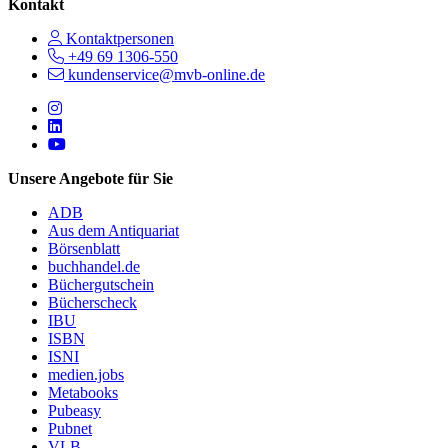
Kontakt
Kontaktpersonen
+49 69 1306-550
kundenservice@mvb-online.de
Follow us on https://www.instagram.com/lifeatmvb/
Follow us on https://www.linkedin.com/company/mvbbooks
Follow us on https://www.youtube.com/@mvbbooks
Unsere Angebote für Sie
ADB
Aus dem Antiquariat
Börsenblatt
buchhandel.de
Büchergutschein
Bücherscheck
IBU
ISBN
ISNI
medien.jobs
Metabooks
Pubeasy
Pubnet
VLB