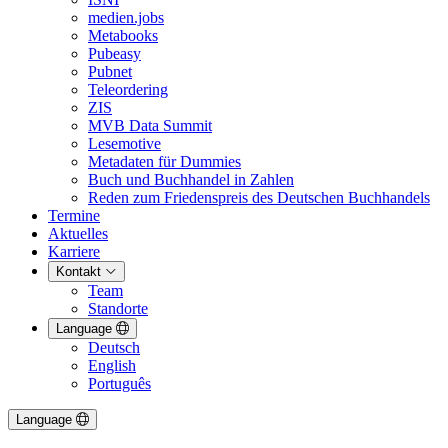
medien.jobs
Metabooks
Pubeasy
Pubnet
Teleordering
ZIS
MVB Data Summit
Lesemotive
Metadaten für Dummies
Buch und Buchhandel in Zahlen
Reden zum Friedenspreis des Deutschen Buchhandels
Termine
Aktuelles
Karriere
Kontakt
Team
Standorte
Language
Deutsch
English
Português
Language