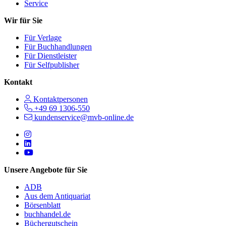
Service
Wir für Sie
Für Verlage
Für Buchhandlungen
Für Dienstleister
Für Selfpublisher
Kontakt
Kontaktpersonen
+49 69 1306-550
kundenservice@mvb-online.de
Follow us on https://www.instagram.com/lifeatmvb/
Follow us on https://www.linkedin.com/company/mvbbooks
Follow us on https://www.youtube.com/@mvbbooks
Unsere Angebote für Sie
ADB
Aus dem Antiquariat
Börsenblatt
buchhandel.de
Büchergutschein