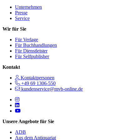
Unternehmen
Presse
Service
Wir für Sie
Für Verlage
Für Buchhandlungen
Für Dienstleister
Für Selfpublisher
Kontakt
Kontaktpersonen
+49 69 1306-550
kundenservice@mvb-online.de
Follow us on https://www.instagram.com/lifeatmvb/
Follow us on https://www.linkedin.com/company/mvbbooks
Follow us on https://www.youtube.com/@mvbbooks
Unsere Angebote für Sie
ADB
Aus dem Antiquariat