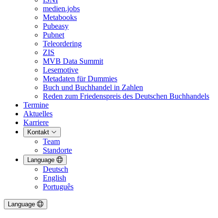
medien.jobs
Metabooks
Pubeasy
Pubnet
Teleordering
ZIS
MVB Data Summit
Lesemotive
Metadaten für Dummies
Buch und Buchhandel in Zahlen
Reden zum Friedenspreis des Deutschen Buchhandels
Termine
Aktuelles
Karriere
Kontakt
Team
Standorte
Language
Deutsch
English
Português
Language