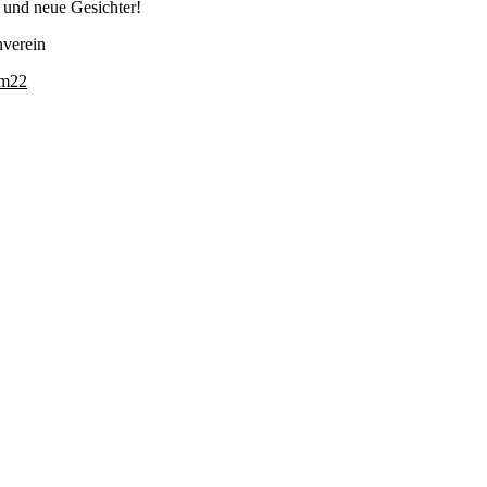
 und neue Gesichter!
nverein
bm22