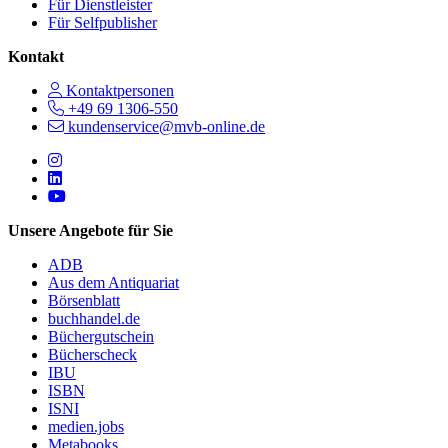
Für Dienstleister
Für Selfpublisher
Kontakt
Kontaktpersonen
+49 69 1306-550
kundenservice@mvb-online.de
Follow us on https://www.instagram.com/lifeatmvb/
Follow us on https://www.linkedin.com/company/mvbbooks
Follow us on https://www.youtube.com/@mvbbooks
Unsere Angebote für Sie
ADB
Aus dem Antiquariat
Börsenblatt
buchhandel.de
Büchergutschein
Bücherscheck
IBU
ISBN
ISNI
medien.jobs
Metabooks