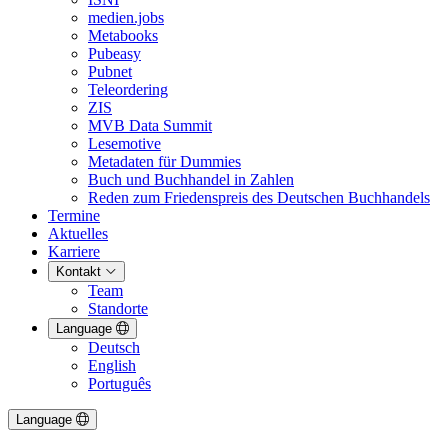
medien.jobs
Metabooks
Pubeasy
Pubnet
Teleordering
ZIS
MVB Data Summit
Lesemotive
Metadaten für Dummies
Buch und Buchhandel in Zahlen
Reden zum Friedenspreis des Deutschen Buchhandels
Termine
Aktuelles
Karriere
Kontakt
Team
Standorte
Language
Deutsch
English
Português
Language