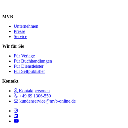
MVB
Unternehmen
Presse
Service
Wir für Sie
Für Verlage
Für Buchhandlungen
Für Dienstleister
Für Selfpublisher
Kontakt
Kontaktpersonen
+49 69 1306-550
kundenservice@mvb-online.de
Follow us on https://www.instagram.com/lifeatmvb/
Follow us on https://www.linkedin.com/company/mvbbooks
Follow us on https://www.youtube.com/@mvbbooks