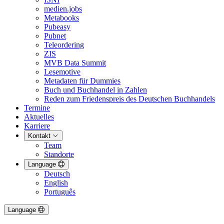
medien.jobs
Metabooks
Pubeasy
Pubnet
Teleordering
ZIS
MVB Data Summit
Lesemotive
Metadaten für Dummies
Buch und Buchhandel in Zahlen
Reden zum Friedenspreis des Deutschen Buchhandels
Termine
Aktuelles
Karriere
Kontakt
Team
Standorte
Language
Deutsch
English
Português
Language