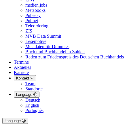
medien.jobs
Metabooks
Pubeasy
Pubnet
Teleordering
ZIS
MVB Data Summit
Lesemotive
Metadaten für Dummies
Buch und Buchhandel in Zahlen
Reden zum Friedenspreis des Deutschen Buchhandels
Termine
Aktuelles
Karriere
Kontakt
Team
Standorte
Language
Deutsch
English
Português
Language