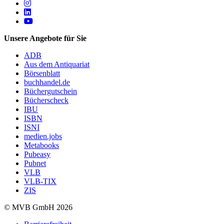
Follow us on https://www.instagram.com/lifeatmvb/
Follow us on https://www.linkedin.com/company/mvbbooks
Follow us on https://www.youtube.com/@mvbbooks
Unsere Angebote für Sie
ADB
Aus dem Antiquariat
Börsenblatt
buchhandel.de
Büchergutschein
Bücherscheck
IBU
ISBN
ISNI
medien.jobs
Metabooks
Pubeasy
Pubnet
VLB
VLB-TIX
ZIS
© MVB GmbH 2026