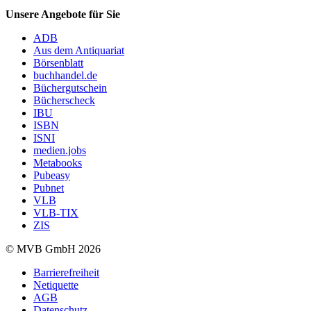
Unsere Angebote für Sie
ADB
Aus dem Antiquariat
Börsenblatt
buchhandel.de
Büchergutschein
Bücherscheck
IBU
ISBN
ISNI
medien.jobs
Metabooks
Pubeasy
Pubnet
VLB
VLB-TIX
ZIS
© MVB GmbH 2026
Barrierefreiheit
Netiquette
AGB
Datenschutz