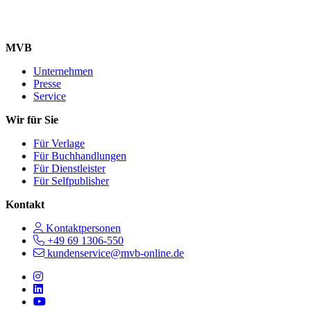
MVB
Unternehmen
Presse
Service
Wir für Sie
Für Verlage
Für Buchhandlungen
Für Dienstleister
Für Selfpublisher
Kontakt
Kontaktpersonen
+49 69 1306-550
kundenservice@mvb-online.de
Follow us on https://www.instagram.com/lifeatmvb/
Follow us on https://www.linkedin.com/company/mvbbooks
Follow us on https://www.youtube.com/@mvbbooks