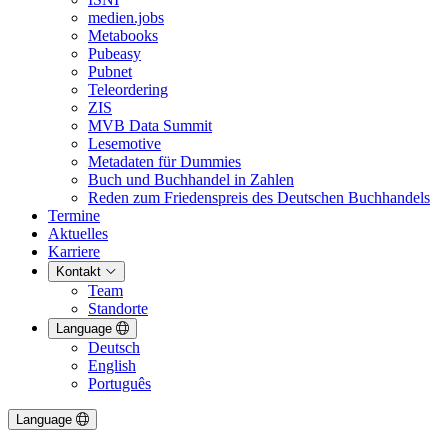
medien.jobs
Metabooks
Pubeasy
Pubnet
Teleordering
ZIS
MVB Data Summit
Lesemotive
Metadaten für Dummies
Buch und Buchhandel in Zahlen
Reden zum Friedenspreis des Deutschen Buchhandels
Termine
Aktuelles
Karriere
Kontakt
Team
Standorte
Language
Deutsch
English
Português
Language