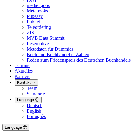
medien.jobs
Metabooks
Pubeasy
Pubnet
Teleordering
ZIS
MVB Data Summit
Lesemotive
Metadaten für Dummies
Buch und Buchhandel in Zahlen
Reden zum Friedenspreis des Deutschen Buchhandels
Termine
Aktuelles
Karriere
Kontakt
Team
Standorte
Language
Deutsch
English
Português
Language