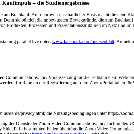
Kaufimpuls – die Studienergebnisse
e am Buchkauf. Auf neurowissenschaftlicher Basis macht die neue Kla
r. Denn sie bündelt die unbewussten Beweggründe, die zum Buchkauf f
n Produkten, Prozessen und Präsentationsstrukturen im Netz und im Ha
taltung parallel live unter:
www.facebook.com/boersenblatt
. Anmeldu
deo Communications, Inc. Voraussetzung für die Teilnahme am Webinar i
t werden. Im Rahmen der Registrierung auf dem Zoom-Portal fallen für 
.us/de-de/privacy.html; die Nutzungsbedingungen unter https://zoom.u
zung der Dienste der Zoom Video Communications, Inc. auch in den US
hield). In bestimmten Fällen überträgt die Zoom Video Communicati