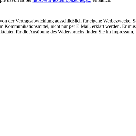
ie davon ist bei
https://eur-lex.europa.eu/lega...
erhältlich.
on der Vertragsabwicklung ausschließlich für eigene Werbezwecke. Soll
 Kommunikationsmittel, nicht nur per E-Mail, erklärt werden. Er mus
taktdaten für die Ausübung des Widerspruchs finden Sie im Impressum,