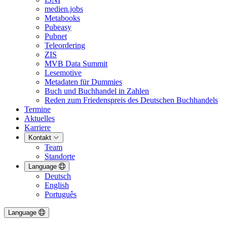
medien.jobs
Metabooks
Pubeasy
Pubnet
Teleordering
ZIS
MVB Data Summit
Lesemotive
Metadaten für Dummies
Buch und Buchhandel in Zahlen
Reden zum Friedenspreis des Deutschen Buchhandels
Termine
Aktuelles
Karriere
Kontakt
Team
Standorte
Language
Deutsch
English
Português
Language