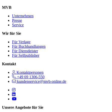
MVB
Unternehmen
Presse
Service
Wir für Sie
Für Verlage
Für Buchhandlungen
Für Dienstleister
Für Selfpublisher
Kontakt
Kontaktpersonen
+49 69 1306-550
kundenservice@mvb-online.de
Follow us on https://www.instagram.com/lifeatmvb/
Follow us on https://www.linkedin.com/company/mvbbooks
Follow us on https://www.youtube.com/@mvbbooks
Unsere Angebote für Sie