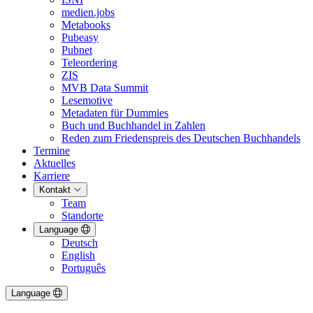
medien.jobs
Metabooks
Pubeasy
Pubnet
Teleordering
ZIS
MVB Data Summit
Lesemotive
Metadaten für Dummies
Buch und Buchhandel in Zahlen
Reden zum Friedenspreis des Deutschen Buchhandels
Termine
Aktuelles
Karriere
Kontakt
Team
Standorte
Language
Deutsch
English
Português
Language