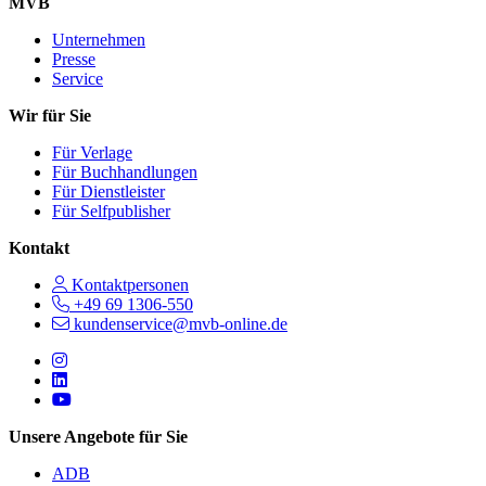
MVB
Unternehmen
Presse
Service
Wir für Sie
Für Verlage
Für Buchhandlungen
Für Dienstleister
Für Selfpublisher
Kontakt
Kontaktpersonen
+49 69 1306-550
kundenservice@mvb-online.de
Follow us on https://www.instagram.com/lifeatmvb/
Follow us on https://www.linkedin.com/company/mvbbooks
Follow us on https://www.youtube.com/@mvbbooks
Unsere Angebote für Sie
ADB