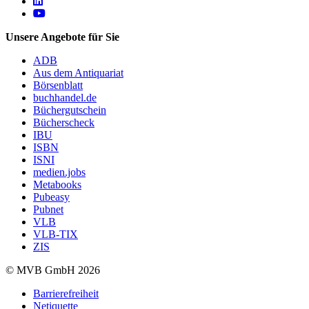
Follow us on https://www.linkedin.com/company/mvbbooks
Follow us on https://www.youtube.com/@mvbbooks
Unsere Angebote für Sie
ADB
Aus dem Antiquariat
Börsenblatt
buchhandel.de
Büchergutschein
Bücherscheck
IBU
ISBN
ISNI
medien.jobs
Metabooks
Pubeasy
Pubnet
VLB
VLB-TIX
ZIS
© MVB GmbH 2026
Barrierefreiheit
Netiquette