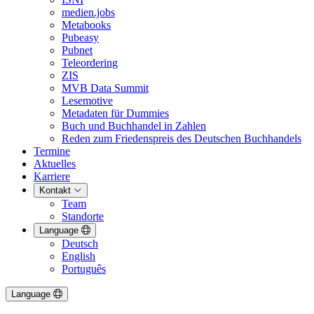
medien.jobs
Metabooks
Pubeasy
Pubnet
Teleordering
ZIS
MVB Data Summit
Lesemotive
Metadaten für Dummies
Buch und Buchhandel in Zahlen
Reden zum Friedenspreis des Deutschen Buchhandels
Termine
Aktuelles
Karriere
Kontakt
Team
Standorte
Language
Deutsch
English
Português
Language