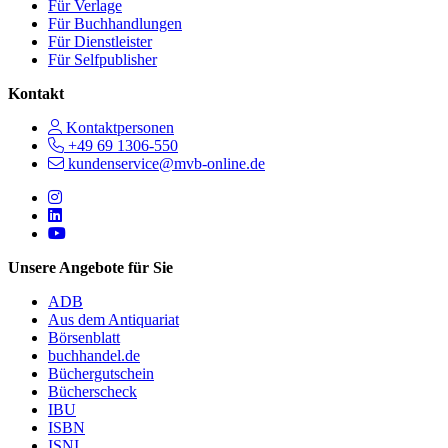
Für Verlage
Für Buchhandlungen
Für Dienstleister
Für Selfpublisher
Kontakt
Kontaktpersonen
+49 69 1306-550
kundenservice@mvb-online.de
Follow us on https://www.instagram.com/lifeatmvb/
Follow us on https://www.linkedin.com/company/mvbbooks
Follow us on https://www.youtube.com/@mvbbooks
Unsere Angebote für Sie
ADB
Aus dem Antiquariat
Börsenblatt
buchhandel.de
Büchergutschein
Bücherscheck
IBU
ISBN
ISNI