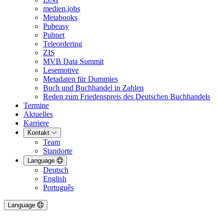
medien.jobs
Metabooks
Pubeasy
Pubnet
Teleordering
ZIS
MVB Data Summit
Lesemotive
Metadaten für Dummies
Buch und Buchhandel in Zahlen
Reden zum Friedenspreis des Deutschen Buchhandels
Termine
Aktuelles
Karriere
Kontakt
Team
Standorte
Language
Deutsch
English
Português
Language