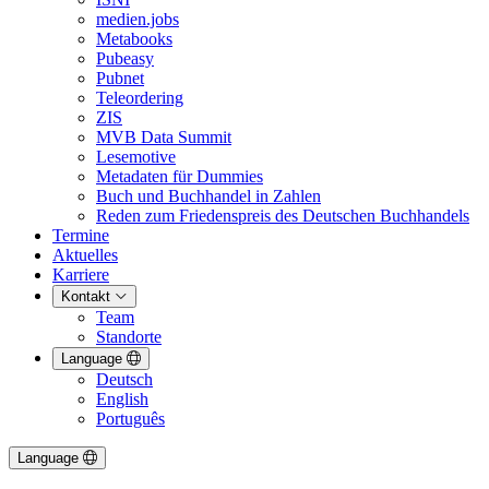
medien.jobs
Metabooks
Pubeasy
Pubnet
Teleordering
ZIS
MVB Data Summit
Lesemotive
Metadaten für Dummies
Buch und Buchhandel in Zahlen
Reden zum Friedenspreis des Deutschen Buchhandels
Termine
Aktuelles
Karriere
Kontakt
Team
Standorte
Language
Deutsch
English
Português
Language