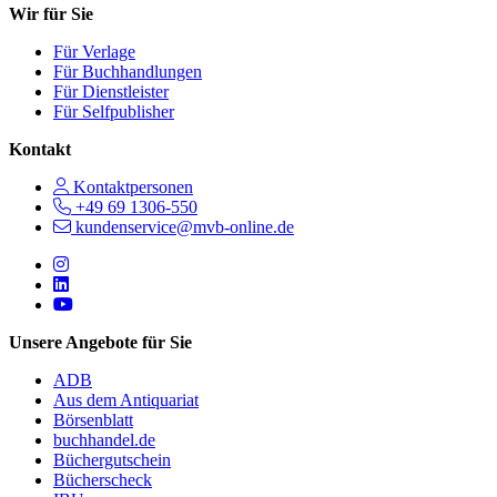
Wir für Sie
Für Verlage
Für Buchhandlungen
Für Dienstleister
Für Selfpublisher
Kontakt
Kontaktpersonen
+49 69 1306-550
kundenservice@mvb-online.de
Follow us on https://www.instagram.com/lifeatmvb/
Follow us on https://www.linkedin.com/company/mvbbooks
Follow us on https://www.youtube.com/@mvbbooks
Unsere Angebote für Sie
ADB
Aus dem Antiquariat
Börsenblatt
buchhandel.de
Büchergutschein
Bücherscheck