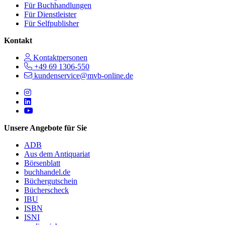
Für Buchhandlungen
Für Dienstleister
Für Selfpublisher
Kontakt
Kontaktpersonen
+49 69 1306-550
kundenservice@mvb-online.de
Follow us on https://www.instagram.com/lifeatmvb/
Follow us on https://www.linkedin.com/company/mvbbooks
Follow us on https://www.youtube.com/@mvbbooks
Unsere Angebote für Sie
ADB
Aus dem Antiquariat
Börsenblatt
buchhandel.de
Büchergutschein
Bücherscheck
IBU
ISBN
ISNI