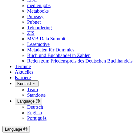
medien.jobs
Metabooks
Pubeasy
Pubnet
Teleordering
ZIS
MVB Data Summit
Lesemotive
Metadaten für Dummies
Buch und Buchhandel in Zahlen
Reden zum Friedenspreis des Deutschen Buchhandels
Termine
Aktuelles
Karriere
Kontakt
Team
Standorte
Language
Deutsch
English
Português
Language