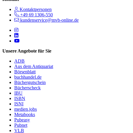
Kontaktpersonen
+49 69 1306-550
kundenservice@mvb-online.de
Follow us on https://www.instagram.com/lifeatmvb/
Follow us on https://www.linkedin.com/company/mvbbooks
Follow us on https://www.youtube.com/@mvbbooks
Unsere Angebote für Sie
ADB
Aus dem Antiquariat
Börsenblatt
buchhandel.de
Büchergutschein
Bücherscheck
IBU
ISBN
ISNI
medien.jobs
Metabooks
Pubeasy
Pubnet
VLB