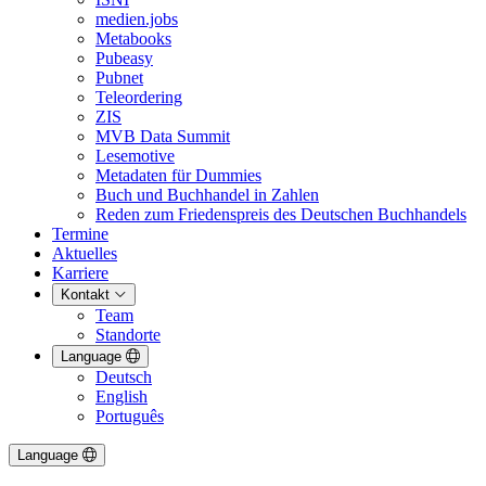
medien.jobs
Metabooks
Pubeasy
Pubnet
Teleordering
ZIS
MVB Data Summit
Lesemotive
Metadaten für Dummies
Buch und Buchhandel in Zahlen
Reden zum Friedenspreis des Deutschen Buchhandels
Termine
Aktuelles
Karriere
Kontakt
Team
Standorte
Language
Deutsch
English
Português
Language