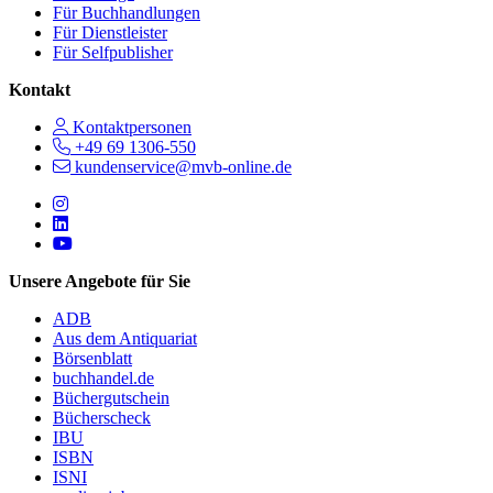
Für Buchhandlungen
Für Dienstleister
Für Selfpublisher
Kontakt
Kontaktpersonen
+49 69 1306-550
kundenservice@mvb-online.de
Follow us on https://www.instagram.com/lifeatmvb/
Follow us on https://www.linkedin.com/company/mvbbooks
Follow us on https://www.youtube.com/@mvbbooks
Unsere Angebote für Sie
ADB
Aus dem Antiquariat
Börsenblatt
buchhandel.de
Büchergutschein
Bücherscheck
IBU
ISBN
ISNI