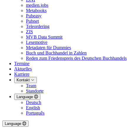
medien.jobs
Metabooks
Pubeasy
Pubnet
Teleordering
ZIS
MVB Data Summit
Lesemotive
Metadaten für Dummies
Buch und Buchhandel in Zahlen
Reden zum Friedenspreis des Deutschen Buchhandels
Termine
Aktuelles
Karriere
Kontakt
Team
Standorte
Language
Deutsch
English
Português
Language