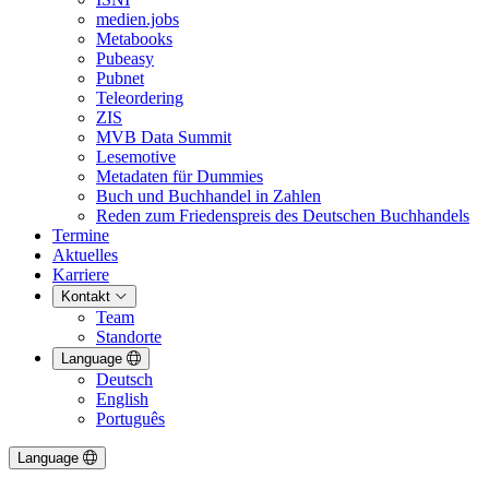
medien.jobs
Metabooks
Pubeasy
Pubnet
Teleordering
ZIS
MVB Data Summit
Lesemotive
Metadaten für Dummies
Buch und Buchhandel in Zahlen
Reden zum Friedenspreis des Deutschen Buchhandels
Termine
Aktuelles
Karriere
Kontakt
Team
Standorte
Language
Deutsch
English
Português
Language