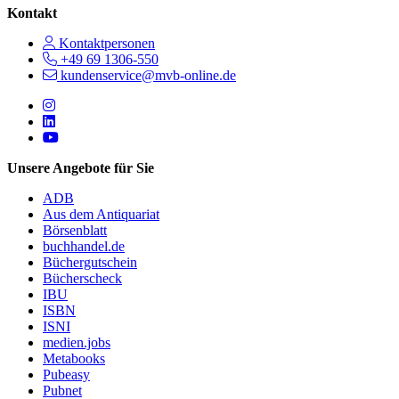
Kontakt
Kontaktpersonen
+49 69 1306-550
kundenservice@mvb-online.de
Follow us on https://www.instagram.com/lifeatmvb/
Follow us on https://www.linkedin.com/company/mvbbooks
Follow us on https://www.youtube.com/@mvbbooks
Unsere Angebote für Sie
ADB
Aus dem Antiquariat
Börsenblatt
buchhandel.de
Büchergutschein
Bücherscheck
IBU
ISBN
ISNI
medien.jobs
Metabooks
Pubeasy
Pubnet