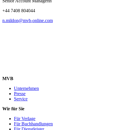
Senior Account Managerin
+44 7408 804044
n.mildon@mvb-online.com
MVB
Unternehmen
Presse
Service
Wir für Sie
Für Verlage
Für Buchhandlungen
Für Dienstleister