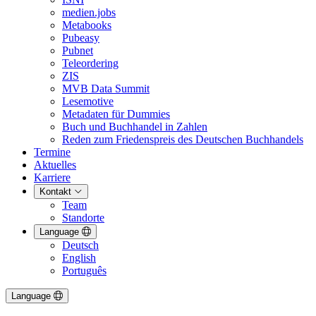
medien.jobs
Metabooks
Pubeasy
Pubnet
Teleordering
ZIS
MVB Data Summit
Lesemotive
Metadaten für Dummies
Buch und Buchhandel in Zahlen
Reden zum Friedenspreis des Deutschen Buchhandels
Termine
Aktuelles
Karriere
Kontakt
Team
Standorte
Language
Deutsch
English
Português
Language