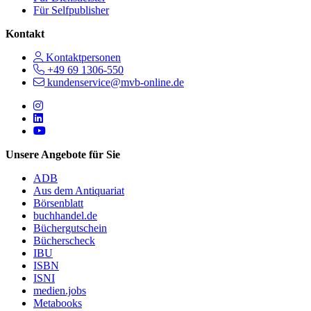
Für Selfpublisher
Kontakt
Kontaktpersonen
+49 69 1306-550
kundenservice@mvb-online.de
Follow us on https://www.instagram.com/lifeatmvb/
Follow us on https://www.linkedin.com/company/mvbbooks
Follow us on https://www.youtube.com/@mvbbooks
Unsere Angebote für Sie
ADB
Aus dem Antiquariat
Börsenblatt
buchhandel.de
Büchergutschein
Bücherscheck
IBU
ISBN
ISNI
medien.jobs
Metabooks