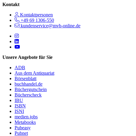
Kontakt
Kontaktpersonen
+49 69 1306-550
kundenservice@mvb-online.de
Follow us on https://www.instagram.com/lifeatmvb/
Follow us on https://www.linkedin.com/company/mvbbooks
Follow us on https://www.youtube.com/@mvbbooks
Unsere Angebote für Sie
ADB
Aus dem Antiquariat
Börsenblatt
buchhandel.de
Büchergutschein
Bücherscheck
IBU
ISBN
ISNI
medien.jobs
Metabooks
Pubeasy
Pubnet