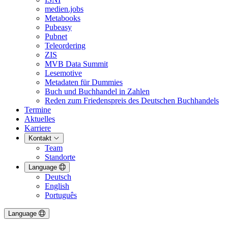
medien.jobs
Metabooks
Pubeasy
Pubnet
Teleordering
ZIS
MVB Data Summit
Lesemotive
Metadaten für Dummies
Buch und Buchhandel in Zahlen
Reden zum Friedenspreis des Deutschen Buchhandels
Termine
Aktuelles
Karriere
Kontakt
Team
Standorte
Language
Deutsch
English
Português
Language