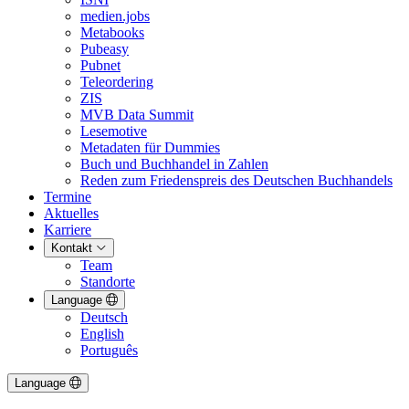
medien.jobs
Metabooks
Pubeasy
Pubnet
Teleordering
ZIS
MVB Data Summit
Lesemotive
Metadaten für Dummies
Buch und Buchhandel in Zahlen
Reden zum Friedenspreis des Deutschen Buchhandels
Termine
Aktuelles
Karriere
Kontakt
Team
Standorte
Language
Deutsch
English
Português
Language