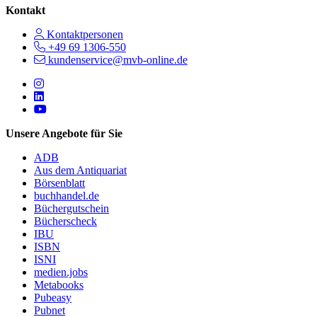
Kontakt
Kontaktpersonen
+49 69 1306-550
kundenservice@mvb-online.de
Follow us on https://www.instagram.com/lifeatmvb/
Follow us on https://www.linkedin.com/company/mvbbooks
Follow us on https://www.youtube.com/@mvbbooks
Unsere Angebote für Sie
ADB
Aus dem Antiquariat
Börsenblatt
buchhandel.de
Büchergutschein
Bücherscheck
IBU
ISBN
ISNI
medien.jobs
Metabooks
Pubeasy
Pubnet