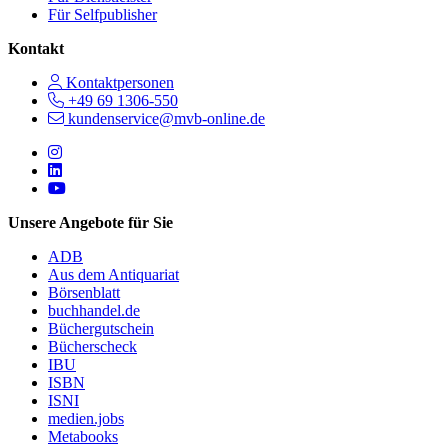
Für Selfpublisher
Kontakt
Kontaktpersonen
+49 69 1306-550
kundenservice@mvb-online.de
Follow us on https://www.instagram.com/lifeatmvb/
Follow us on https://www.linkedin.com/company/mvbbooks
Follow us on https://www.youtube.com/@mvbbooks
Unsere Angebote für Sie
ADB
Aus dem Antiquariat
Börsenblatt
buchhandel.de
Büchergutschein
Bücherscheck
IBU
ISBN
ISNI
medien.jobs
Metabooks