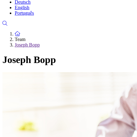
Deutsch
English
Português
Zur Startseite
Team
Joseph Bopp
Joseph Bopp