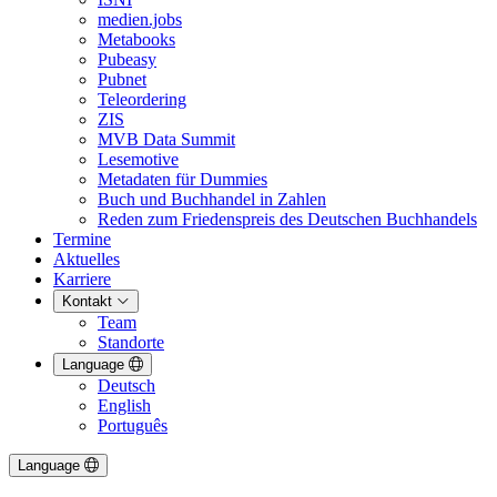
medien.jobs
Metabooks
Pubeasy
Pubnet
Teleordering
ZIS
MVB Data Summit
Lesemotive
Metadaten für Dummies
Buch und Buchhandel in Zahlen
Reden zum Friedenspreis des Deutschen Buchhandels
Termine
Aktuelles
Karriere
Kontakt
Team
Standorte
Language
Deutsch
English
Português
Language