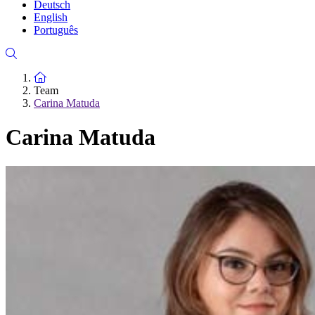
Deutsch
English
Português
Zur Startseite
Team
Carina Matuda
Carina Matuda