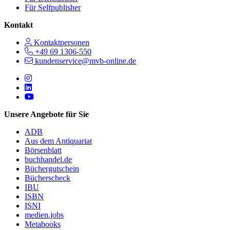
Für Selfpublisher
Kontakt
Kontaktpersonen
+49 69 1306-550
kundenservice@mvb-online.de
Follow us on https://www.instagram.com/lifeatmvb/
Follow us on https://www.linkedin.com/company/mvbbooks
Follow us on https://www.youtube.com/@mvbbooks
Unsere Angebote für Sie
ADB
Aus dem Antiquariat
Börsenblatt
buchhandel.de
Büchergutschein
Bücherscheck
IBU
ISBN
ISNI
medien.jobs
Metabooks