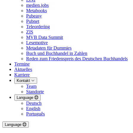
medien.jobs
Metabooks
Pubeasy
Pubnet
Teleordering
ZIS
MVB Data Summit
Lesemotive
Metadaten für Dummies
Buch und Buchhandel in Zahlen
Reden zum Friedenspreis des Deutschen Buchhandels
Termine
Aktuelles
Karriere
Kontakt
Team
Standorte
Language
Deutsch
English
Português
Language