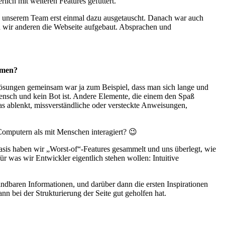
ich mit weiteren Features gefüttert.
in unserem Team erst einmal dazu ausgetauscht. Danach war auch
n wir anderen die Webseite aufgebaut. Absprachen und
ommen?
Lösungen gemeinsam war ja zum Beispiel, dass man sich lange und
nsch und kein Bot ist. Andere Elemente, die einem den Spaß
 ablenkt, missverständliche oder versteckte Anweisungen,
 Computern als mit Menschen interagiert? 😉
sis haben wir „Worst-of“-Features gesammelt und uns überlegt, wie
r was wir Entwickler eigentlich stehen wollen: Intuitive
ndbaren Informationen, und darüber dann die ersten Inspirationen
bei der Strukturierung der Seite gut geholfen hat.