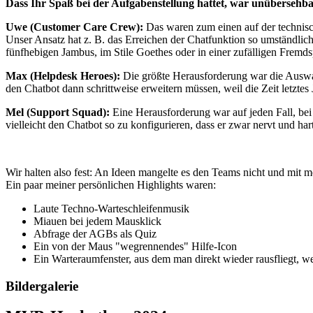
Dass Ihr Spaß bei der Aufgabenstellung hattet, war unübersehb
Uwe (Customer Care Crew):
Das waren zum einen auf der technis
Unser Ansatz hat z. B. das Erreichen der Chatfunktion so umständlic
fünfhebigen Jambus, im Stile Goethes oder in einer zufälligen Fremd
Max (Helpdesk Heroes):
Die größte Herausforderung war die Auswah
den Chatbot dann schrittweise erweitern müssen, weil die Zeit letztes
Mel (Support Squad):
Eine Herausforderung war auf jeden Fall, bei
vielleicht den Chatbot so zu konfigurieren, dass er zwar nervt und h
Wir halten also fest: An Ideen mangelte es den Teams nicht und mit m
Ein paar meiner persönlichen Highlights waren:
Laute Techno-Warteschleifenmusik
Miauen bei jedem Mausklick
Abfrage der AGBs als Quiz
Ein von der Maus "wegrennendes" Hilfe-Icon
Ein Warteraumfenster, aus dem man direkt wieder rausfliegt, 
Bildergalerie