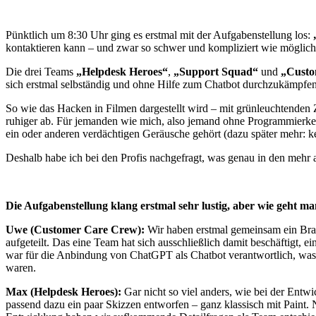
Pünktlich um 8:30 Uhr ging es erstmal mit der Aufgabenstellung los:
kontaktieren kann – und zwar so schwer und kompliziert wie möglich
Die drei Teams
„Helpdesk Heroes“
,
„Support Squad“
und
„Custo
sich erstmal selbständig und ohne Hilfe zum Chatbot durchzukämpfen,
So wie das Hacken in Filmen dargestellt wird – mit grünleuchtenden Zah
ruhiger ab. Für jemanden wie mich, also jemand ohne Programmierkennt
ein oder anderen verdächtigen Geräusche gehört (dazu später mehr: kein
Deshalb habe ich bei den Profis nachgefragt, was genau in den mehr a
Die Aufgabenstellung klang erstmal sehr lustig, aber wie geht m
Uwe (Customer Care Crew):
Wir haben erstmal gemeinsam ein Bra
aufgeteilt. Das eine Team hat sich ausschließlich damit beschäftigt
war für die Anbindung von ChatGPT als Chatbot verantwortlich, was 
waren.
Max (Helpdesk Heroes):
Gar nicht so viel anders, wie bei der Ent
passend dazu ein paar Skizzen entworfen – ganz klassisch mit Paint.