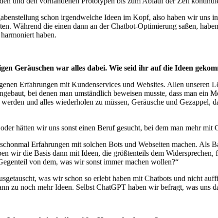
n und den vorhandenen Prototypen bis zum Ablauf der Zeit kontinuierl
gabenstellung schon irgendwelche Ideen im Kopf, also haben wir uns 
llten. Während die einen dann an der Chatbot-Optimierung saßen, habe
t harmoniert haben.
vigen Geräuschen war alles dabei. Wie seid ihr auf die Ideen gek
eigenen Erfahrungen mit Kundenservices und Websites. Allen unseren 
ingebaut, bei denen man umständlich beweisen musste, dass man ein Me
 werden und alles wiederholen zu müssen, Geräusche und Gezappel, das
; oder hätten wir uns sonst einen Beruf gesucht, bei dem man mehr mit
 schonmal Erfahrungen mit solchen Bots und Webseiten machen. Als Ba
en wir die Basis dann mit Ideen, die größtenteils dem Widersprechen, fü
s Gegenteil von dem, was wir sonst immer machen wollen?“
sgetauscht, was wir schon so erlebt haben mit Chatbots und nicht auffi
zu noch mehr Ideen. Selbst ChatGPT haben wir befragt, was uns dann 