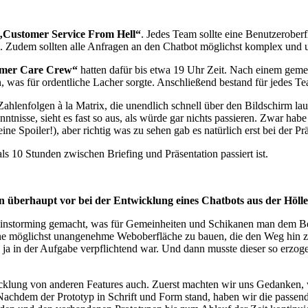
„Customer Service From Hell“
. Jedes Team sollte eine Benutzerober
. Zudem sollten alle Anfragen an den Chatbot möglichst komplex und 
mer Care Crew“
hatten dafür bis etwa 19 Uhr Zeit. Nach einem geme
 was für ordentliche Lacher sorgte. Anschließend bestand für jedes Te
lenfolgen à la Matrix, die unendlich schnell über den Bildschirm laufen 
nisse, sieht es fast so aus, als würde gar nichts passieren. Zwar habe
e Spoiler!), aber richtig was zu sehen gab es natürlich erst bei der Pr
ls 10 Stunden zwischen Briefing und Präsentation passiert ist.
an überhaupt vor bei der Entwicklung eines Chatbots aus der Höll
instorming gemacht, was für Gemeinheiten und Schikanen man dem Be
, eine möglichst unangenehme Weboberfläche zu bauen, die den Weg hin z
ja in der Aufgabe verpflichtend war. Und dann musste dieser so erzog
wicklung von anderen Features auch. Zuerst machten wir uns Gedanken,
 Nachdem der Prototyp in Schrift und Form stand, haben wir die passe