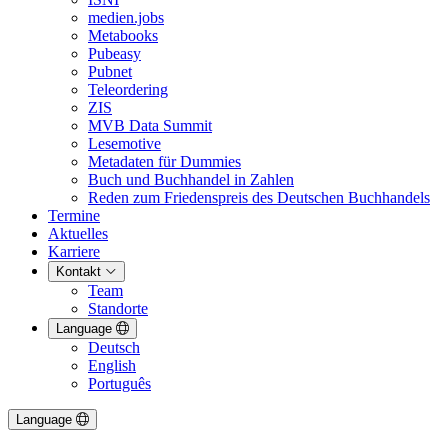
medien.jobs
Metabooks
Pubeasy
Pubnet
Teleordering
ZIS
MVB Data Summit
Lesemotive
Metadaten für Dummies
Buch und Buchhandel in Zahlen
Reden zum Friedenspreis des Deutschen Buchhandels
Termine
Aktuelles
Karriere
Kontakt
Team
Standorte
Language
Deutsch
English
Português
Language