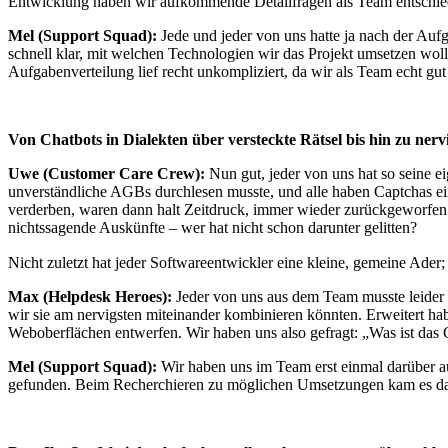
Entwicklung haben wir aufkommende Detailfragen als Team entschiede
Mel (Support Squad):
Jede und jeder von uns hatte ja nach der Auf
schnell klar, mit welchen Technologien wir das Projekt umsetzen wo
Aufgabenverteilung lief recht unkompliziert, da wir als Team echt gu
Von Chatbots in Dialekten über versteckte Rätsel bis hin zu ner
Uwe (Customer Care Crew):
Nun gut, jeder von uns hat so seine 
unverständliche AGBs durchlesen musste, und alle haben Captchas e
verderben, waren dann halt Zeitdruck, immer wieder zurückgeworfen
nichtssagende Auskünfte – wer hat nicht schon darunter gelitten?
Nicht zuletzt hat jeder Softwareentwickler eine kleine, gemeine Ader
Max (Helpdesk Heroes):
Jeder von uns aus dem Team musste leider
wir sie am nervigsten miteinander kombinieren könnten. Erweitert hab
Weboberflächen entwerfen. Wir haben uns also gefragt: „Was ist da
Mel (Support Squad):
Wir haben uns im Team erst einmal darüber au
gefunden. Beim Recherchieren zu möglichen Umsetzungen kam es dann 