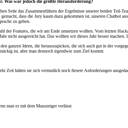
ar. Was war jedoch die größte Herausforderung?
chen Seite das Zusammenführen der Ergebnisse unserer beiden Teil-Tea
h gemacht, dass die Jury kaum dazu gekommen ist, unseren Chatbot aus
sprache zu geben.
l der Features, die wir am Ende umsetzen wollten. Vom letzten Hackat
 Jahr nicht ausgereicht hat. Das wollten wir dieses Jahr besser machen.
 den ganzen Ideen, die herauszupicken, die sich auch gut in der vorge
artnäckig ist, aber man dennoch irgendwie zum Ziel kommt.
ehr Zeit hätten sie sich vermutlich noch fiesere Anforderungen ausged
wenn man es mit dem Mauszeiger verlässt