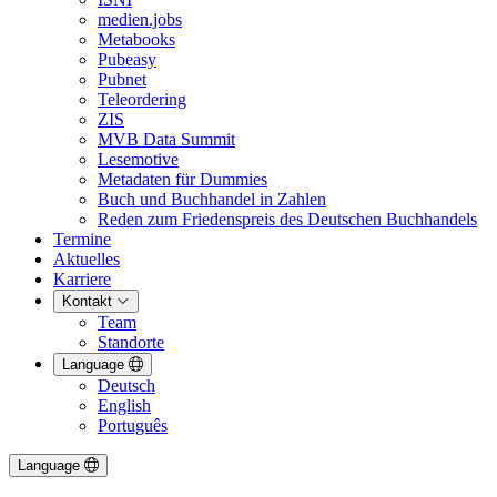
medien.jobs
Metabooks
Pubeasy
Pubnet
Teleordering
ZIS
MVB Data Summit
Lesemotive
Metadaten für Dummies
Buch und Buchhandel in Zahlen
Reden zum Friedenspreis des Deutschen Buchhandels
Termine
Aktuelles
Karriere
Kontakt
Team
Standorte
Language
Deutsch
English
Português
Language