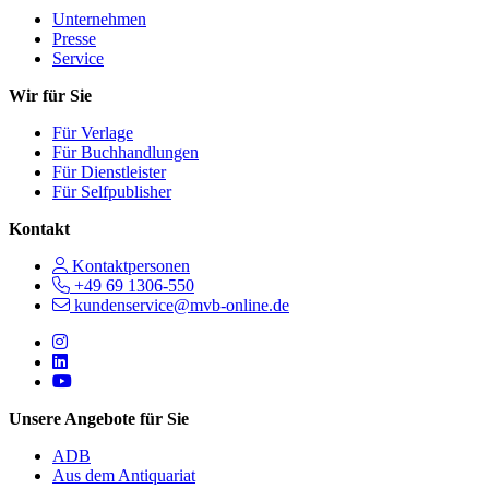
Unternehmen
Presse
Service
Wir für Sie
Für Verlage
Für Buchhandlungen
Für Dienstleister
Für Selfpublisher
Kontakt
Kontaktpersonen
+49 69 1306-550
kundenservice@mvb-online.de
Follow us on https://www.instagram.com/lifeatmvb/
Follow us on https://www.linkedin.com/company/mvbbooks
Follow us on https://www.youtube.com/@mvbbooks
Unsere Angebote für Sie
ADB
Aus dem Antiquariat