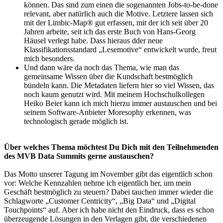
können. Das sind zum einen die sogenannten Jobs-to-be-done
relevant, aber natürlich auch die Motive. Letztere lassen sich
mit der Limbic-Map® gut erfassen, mit der ich seit über 20
Jahren arbeite, seit ich das erste Buch von Hans-Georg
Häusel verlegt habe. Dass hieraus dder neue
Klassifikationsstandard „Lesemotive“ entwickelt wurde, freut
mich besonders.
Und dann wäre da noch das Thema, wie man das
gemeinsame Wissen über die Kundschaft bestmöglich
bündeln kann. Die Metadaten liefern hier so viel Wissen, das
noch kaum genutzt wird. Mit meinem Hochschulkollegen
Heiko Beier kann ich mich hierzu immer austauschen und bei
seinem Software-Anbieter Moresophy erkennen, was
technologisch gerade möglich ist.
Über welches Thema möchtest Du Dich mit den Teilnehmenden
des MVB Data Summits gerne austauschen?
Das Motto unserer Tagung im November gibt das eigentlich schon
vor: Welche Kennzahlen nehme ich eigentlich her, um mein
Geschäft bestmöglich zu steuern? Dabei tauchen immer wieder die
Schlagworte „Customer Centricity“, „Big Data“ und „Digital
Touchpoints“ auf. Aber ich habe nicht den Eindruck, dass es schon
überzeugende Lösungen in den Verlagen gibt, die verschiedenen