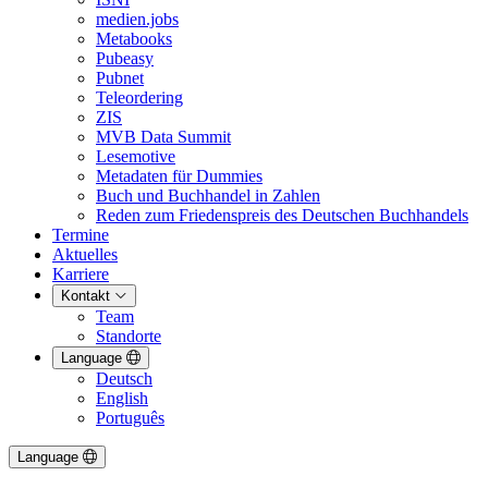
medien.jobs
Metabooks
Pubeasy
Pubnet
Teleordering
ZIS
MVB Data Summit
Lesemotive
Metadaten für Dummies
Buch und Buchhandel in Zahlen
Reden zum Friedenspreis des Deutschen Buchhandels
Termine
Aktuelles
Karriere
Kontakt
Team
Standorte
Language
Deutsch
English
Português
Language