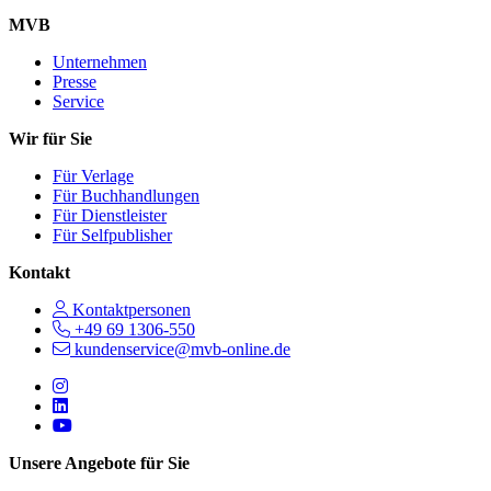
MVB
Unternehmen
Presse
Service
Wir für Sie
Für Verlage
Für Buchhandlungen
Für Dienstleister
Für Selfpublisher
Kontakt
Kontaktpersonen
+49 69 1306-550
kundenservice@mvb-online.de
Follow us on https://www.instagram.com/lifeatmvb/
Follow us on https://www.linkedin.com/company/mvbbooks
Follow us on https://www.youtube.com/@mvbbooks
Unsere Angebote für Sie