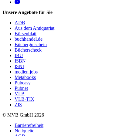
Follow us on https://www.youtube.com/@mvbbooks
Unsere Angebote für Sie
ADB
Aus dem Antiquariat
Börsenblatt
buchhandel.de
Büchergutschein
Bücherscheck
IBU
ISBN
ISNI
medien.jobs
Metabooks
Pubeasy
Pubnet
VLB
VLB-TIX
ZIS
© MVB GmbH 2026
Barrierefreiheit
Netiquette