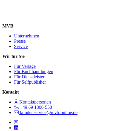
MVB
Unternehmen
Presse
Service
Wir für Sie
Für Verlage
Für Buchhandlungen
Für Dienstleister
Für Selfpublisher
Kontakt
Kontaktpersonen
+49 69 1306-550
kundenservice@mvb-online.de
Follow us on https://www.instagram.com/lifeatmvb/
Follow us on https://www.linkedin.com/company/mvbbooks