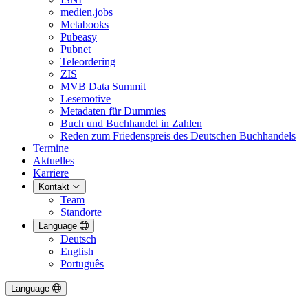
medien.jobs
Metabooks
Pubeasy
Pubnet
Teleordering
ZIS
MVB Data Summit
Lesemotive
Metadaten für Dummies
Buch und Buchhandel in Zahlen
Reden zum Friedenspreis des Deutschen Buchhandels
Termine
Aktuelles
Karriere
Kontakt
Team
Standorte
Language
Deutsch
English
Português
Language