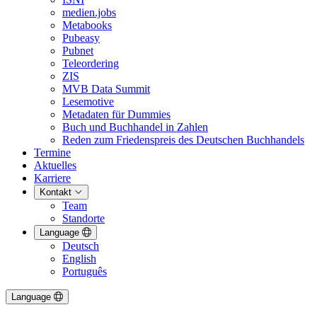
medien.jobs
Metabooks
Pubeasy
Pubnet
Teleordering
ZIS
MVB Data Summit
Lesemotive
Metadaten für Dummies
Buch und Buchhandel in Zahlen
Reden zum Friedenspreis des Deutschen Buchhandels
Termine
Aktuelles
Karriere
Kontakt
Team
Standorte
Language
Deutsch
English
Português
Language