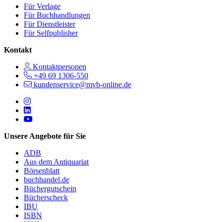
Für Verlage
Für Buchhandlungen
Für Dienstleister
Für Selfpublisher
Kontakt
Kontaktpersonen
+49 69 1306-550
kundenservice@mvb-online.de
Follow us on https://www.instagram.com/lifeatmvb/
Follow us on https://www.linkedin.com/company/mvbbooks
Follow us on https://www.youtube.com/@mvbbooks
Unsere Angebote für Sie
ADB
Aus dem Antiquariat
Börsenblatt
buchhandel.de
Büchergutschein
Bücherscheck
IBU
ISBN