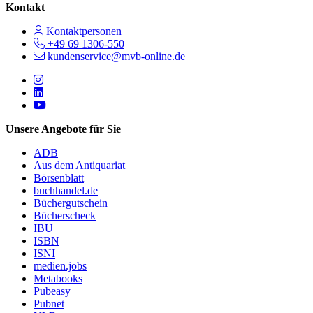
Kontakt
Kontaktpersonen
+49 69 1306-550
kundenservice@mvb-online.de
Follow us on https://www.instagram.com/lifeatmvb/
Follow us on https://www.linkedin.com/company/mvbbooks
Follow us on https://www.youtube.com/@mvbbooks
Unsere Angebote für Sie
ADB
Aus dem Antiquariat
Börsenblatt
buchhandel.de
Büchergutschein
Bücherscheck
IBU
ISBN
ISNI
medien.jobs
Metabooks
Pubeasy
Pubnet