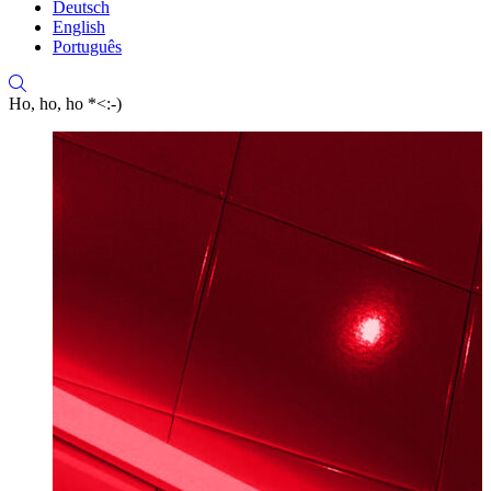
Deutsch
English
Português
Ho, ho, ho *<:-)